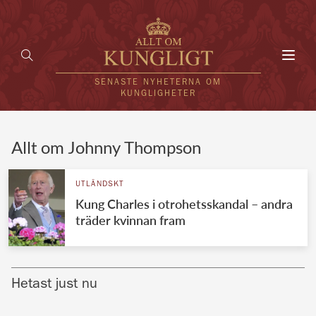
Toggl
navig
SENASTE NYHETERNA OM
KUNGLIGHETER
HEM
Allt om Johnny Thompson
KUNGAFAMILJEN
UTLÄNDSKT
Kung Charles i otrohetsskandal – andra
UTLÄNDSKT
träder kvinnan fram
KÄNDISAR
VÄRLDENS KUNGAHUS
Hetast just nu
Svenska kungahuset
REDAKTION
Brittiska kungahuset