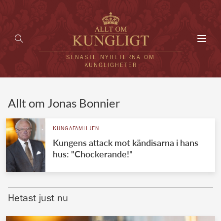
Toggl
navig
SENASTE NYHETERNA OM
KUNGLIGHETER
HEM
Allt om Jonas Bonnier
KUNGAFAMILJEN
KUNGAFAMILJEN
Kungens attack mot kändisarna i hans
UTLÄNDSKT
hus: "Chockerande!"
KÄNDISAR
VÄRLDENS KUNGAHUS
Hetast just nu
Svenska kungahuset
REDAKTION
Brittiska kungahuset