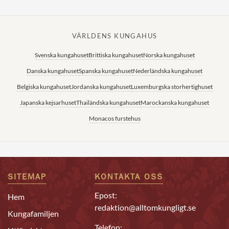
VÄRLDENS KUNGAHUS
Svenska kungahuset
Brittiska kungahuset
Norska kungahuset
Danska kungahuset
Spanska kungahuset
Nederländska kungahuset
Belgiska kungahuset
Jordanska kungahuset
Luxemburgska storhertighuset
Japanska kejsarhuset
Thailändska kungahuset
Marockanska kungahuset
Monacos furstehus
SITEMAP
KONTAKTA OSS
Epost:
Hem
redaktion@alltomkungligt.se
Kungafamiljen
Telefon: