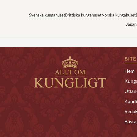
Svenska kungahuset
Brittiska kungahuset
Norska kungahuset
Japan
SIT
Hem
Kunga
Utlän
Kändi
Redak
Bästa