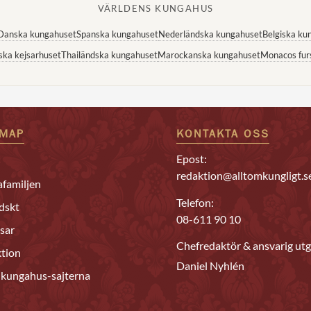
VÄRLDENS KUNGAHUS
Danska kungahuset
Spanska kungahuset
Nederländska kungahuset
Belgiska ku
ska kejsarhuset
Thailändska kungahuset
Marockanska kungahuset
Monacos fur
EMAP
KONTAKTA OSS
Epost:
redaktion@alltomkungligt.s
familjen
Telefon:
dskt
08-611 90 10
sar
Chefredaktör & ansvarig utg
tion
Daniel Nyhlén
 kungahus-sajterna