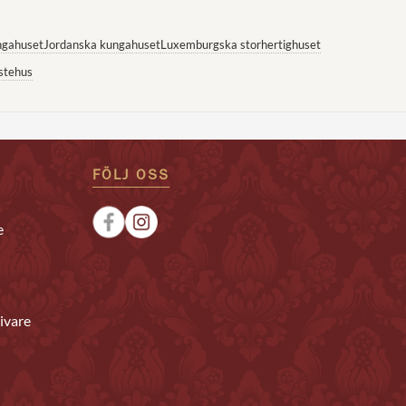
ngahuset
Jordanska kungahuset
Luxemburgska storhertighuset
stehus
FÖLJ OSS
e
ivare