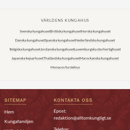
VÄRLDENS KUNGAHUS
Svenska kungahuset
Brittiska kungahuset
Norska kungahuset
Danska kungahuset
Spanska kungahuset
Nederländska kungahuset
Belgiska kungahuset
Jordanska kungahuset
Luxemburgska storhertighuset
Japanska kejsarhuset
Thailändska kungahuset
Marockanska kungahuset
Monacos furstehus
SITEMAP
KONTAKTA OSS
Epost:
Hem
redaktion@alltomkungligt.se
Kungafamiljen
Telefon: