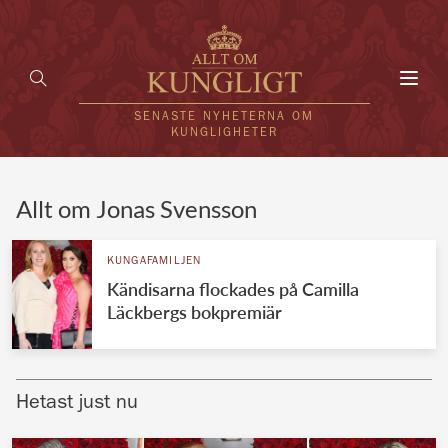
Toggl
navig
SENASTE NYHETERNA OM
KUNGLIGHETER
HEM
Allt om Jonas Svensson
KUNGAFAMILJEN
KUNGAFAMILJEN
Kändisarna flockades på Camilla
UTLÄNDSKT
Läckbergs bokpremiär
KÄNDISAR
VÄRLDENS KUNGAHUS
Hetast just nu
Svenska kungahuset
REDAKTION
Brittiska kungahuset