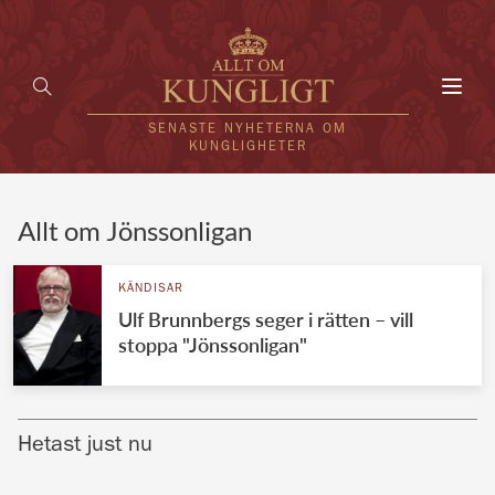
Toggl
navig
SENASTE NYHETERNA OM
KUNGLIGHETER
HEM
Allt om Jönssonligan
KUNGAFAMILJEN
KÄNDISAR
Ulf Brunnbergs seger i rätten – vill
UTLÄNDSKT
stoppa "Jönssonligan"
KÄNDISAR
VÄRLDENS KUNGAHUS
Hetast just nu
Svenska kungahuset
REDAKTION
Brittiska kungahuset