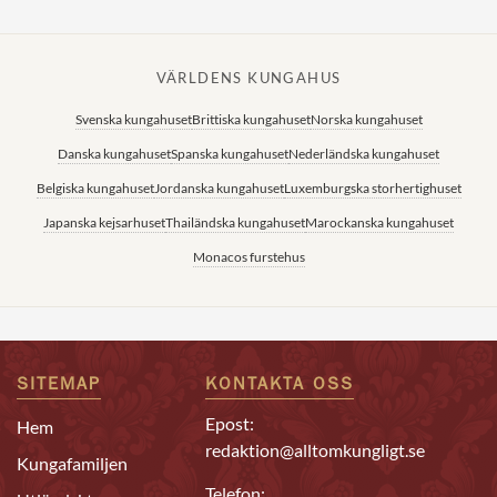
VÄRLDENS KUNGAHUS
Svenska kungahuset
Brittiska kungahuset
Norska kungahuset
Danska kungahuset
Spanska kungahuset
Nederländska kungahuset
Belgiska kungahuset
Jordanska kungahuset
Luxemburgska storhertighuset
Japanska kejsarhuset
Thailändska kungahuset
Marockanska kungahuset
Monacos furstehus
SITEMAP
KONTAKTA OSS
Epost:
Hem
redaktion@alltomkungligt.se
Kungafamiljen
Telefon: