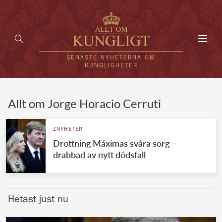
Toggl
navig
SENASTE NYHETERNA OM
KUNGLIGHETER
HEM
Allt om Jorge Horacio Cerruti
KUNGAFAMILJEN
ZNYHETER
Drottning Máximas svåra sorg –
UTLÄNDSKT
drabbad av nytt dödsfall
KÄNDISAR
VÄRLDENS KUNGAHUS
Hetast just nu
Svenska kungahuset
REDAKTION
Brittiska kungahuset