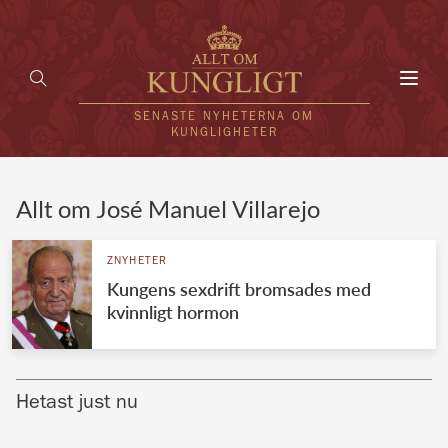
Toggl
navig
SENASTE NYHETERNA OM
KUNGLIGHETER
HEM
Allt om José Manuel Villarejo
KUNGAFAMILJEN
ZNYHETER
Kungens sexdrift bromsades med
UTLÄNDSKT
kvinnligt hormon
KÄNDISAR
VÄRLDENS KUNGAHUS
Hetast just nu
Svenska kungahuset
REDAKTION
Brittiska kungahuset