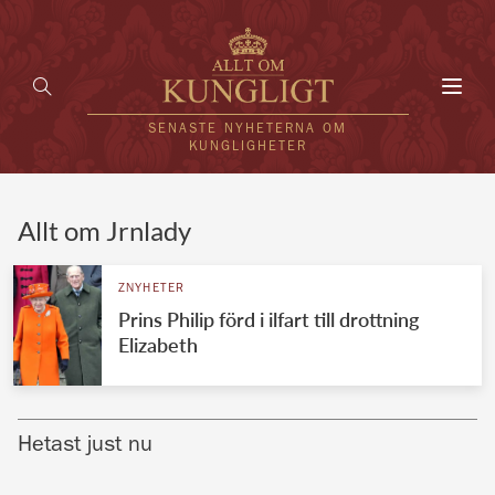
Toggl
navig
SENASTE NYHETERNA OM
KUNGLIGHETER
HEM
Allt om Jrnlady
KUNGAFAMILJEN
ZNYHETER
Prins Philip förd i ilfart till drottning
UTLÄNDSKT
Elizabeth
KÄNDISAR
VÄRLDENS KUNGAHUS
Hetast just nu
Svenska kungahuset
REDAKTION
Brittiska kungahuset