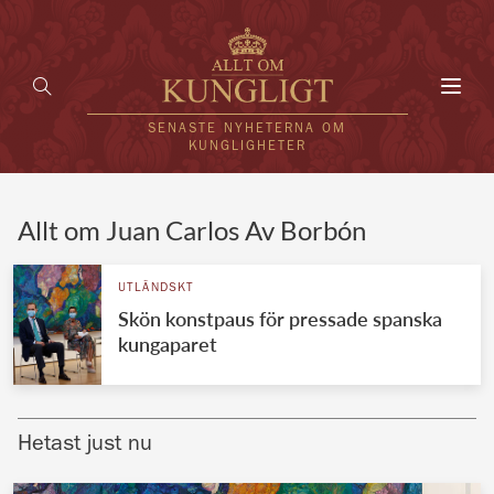
Toggl
navig
SENASTE NYHETERNA OM
KUNGLIGHETER
HEM
Allt om Juan Carlos Av Borbón
KUNGAFAMILJEN
UTLÄNDSKT
Skön konstpaus för pressade spanska
UTLÄNDSKT
kungaparet
KÄNDISAR
VÄRLDENS KUNGAHUS
Hetast just nu
Svenska kungahuset
REDAKTION
Brittiska kungahuset