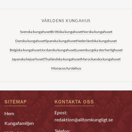
VÄRLDENS KUNGAHUS
Svenska kungahuset
Brittiska kungahuset
Norska kungahuset
Danska kungahuset
Spanska kungahuset
Nederländska kungahuset
Belgiska kungahuset
Jordanska kungahuset
Luxemburgska storhertighuset
Japanska kejsarhuset
Thailändska kungahuset
Marockanska kungahuset
Monacos furstehus
SITEMAP
KONTAKTA OSS
Epost:
Hem
redaktion@alltomkungligt.se
Kungafamiljen
Telefon: