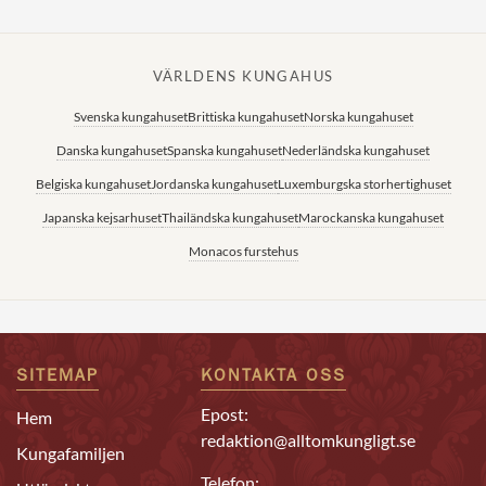
VÄRLDENS KUNGAHUS
Svenska kungahuset
Brittiska kungahuset
Norska kungahuset
Danska kungahuset
Spanska kungahuset
Nederländska kungahuset
Belgiska kungahuset
Jordanska kungahuset
Luxemburgska storhertighuset
Japanska kejsarhuset
Thailändska kungahuset
Marockanska kungahuset
Monacos furstehus
SITEMAP
KONTAKTA OSS
Epost:
Hem
redaktion@alltomkungligt.se
Kungafamiljen
Telefon: