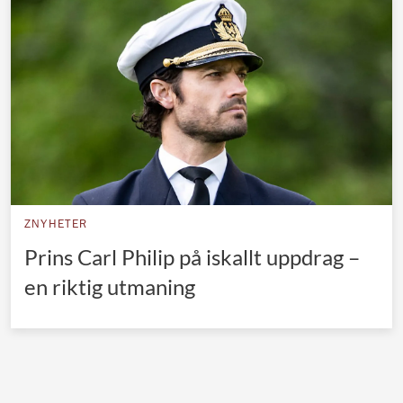
Norska kungahuset
Danska kungahuset
Spanska kungahuset
Nederländska kungahuset
Belgiska kungahuset
Jordanska kungahuset
Luxemburgska storhertighuset
ZNYHETER
Japanska kejsarhuset
Prins Carl Philip på iskallt uppdrag –
en riktig utmaning
Thailändska kungahuset
Marockanska kungahuset
Monacos furstehus