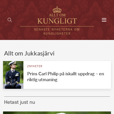
Toggl
navig
SENASTE NYHETERNA OM
KUNGLIGHETER
HEM
Allt om Jukkasjärvi
KUNGAFAMILJEN
ZNYHETER
Prins Carl Philip på iskallt uppdrag – en
UTLÄNDSKT
riktig utmaning
KÄNDISAR
VÄRLDENS KUNGAHUS
Hetast just nu
Svenska kungahuset
REDAKTION
Brittiska kungahuset