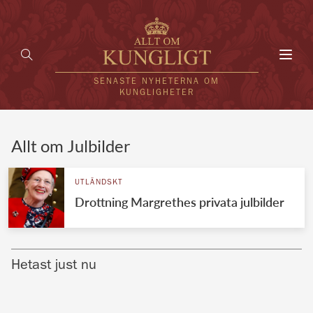
Toggl
navig
SENASTE NYHETERNA OM
KUNGLIGHETER
HEM
Allt om Julbilder
KUNGAFAMILJEN
UTLÄNDSKT
Drottning Margrethes privata julbilder
UTLÄNDSKT
KÄNDISAR
Hetast just nu
VÄRLDENS KUNGAHUS
Svenska kungahuset
REDAKTION
Brittiska kungahuset