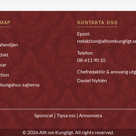
EMAP
KONTAKTA OSS
Epost:
redaktion@alltomkungligt.s
familjen
Telefon:
dskt
08-611 90 10
sar
Chefredaktör & ansvarig utg
tion
Daniel Nyhlén
 kungahus-sajterna
|
|
Sponsrat
Tipsa oss
Annonsera
© 2026 Allt om Kungligt. All rights reserved.