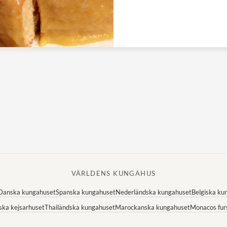
VÄRLDENS KUNGAHUS
Danska kungahuset
Spanska kungahuset
Nederländska kungahuset
Belgiska ku
ska kejsarhuset
Thailändska kungahuset
Marockanska kungahuset
Monacos fur