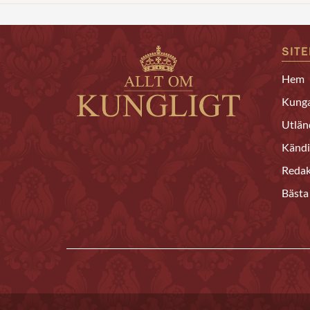
SIT
Hem
Kunga
Utlän
Kändi
Redak
Bästa