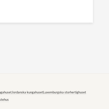
ngahuset
Jordanska kungahuset
Luxemburgska storhertighuset
stehus