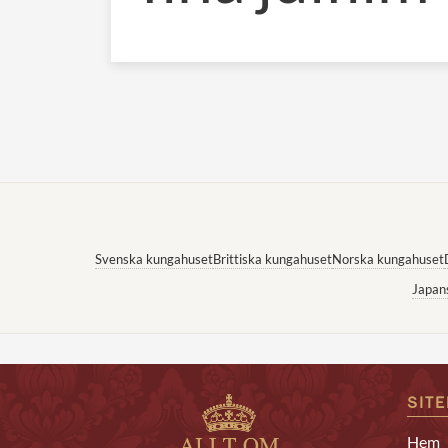
Svenska kungahuset
Brittiska kungahuset
Norska kungahuset
Japan
SIT
Hem