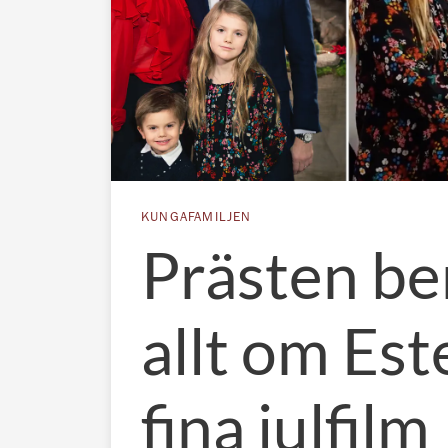
KUNGAFAMILJEN
Prästen be
allt om Est
fina julfilm