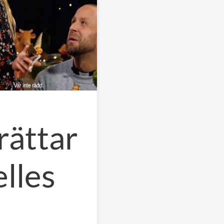
rättar
elles