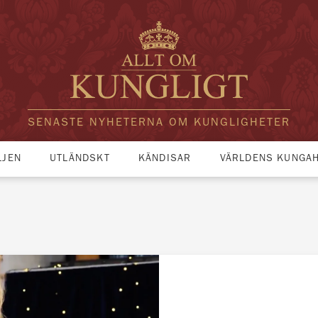
SENASTE NYHETERNA OM KUNGLIGHETER
LJEN
UTLÄNDSKT
KÄNDISAR
VÄRLDENS KUNGA