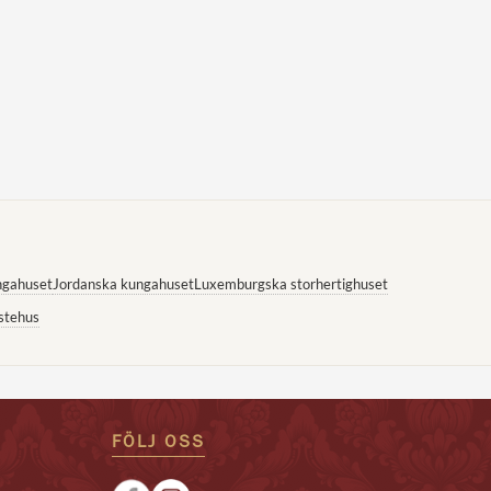
ngahuset
Jordanska kungahuset
Luxemburgska storhertighuset
stehus
FÖLJ OSS