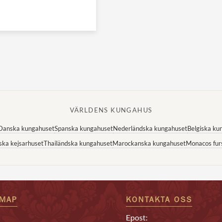
VÄRLDENS KUNGAHUS
Danska kungahuset
Spanska kungahuset
Nederländska kungahuset
Belgiska ku
ska kejsarhuset
Thailändska kungahuset
Marockanska kungahuset
Monacos fur
EMAP
KONTAKTA OSS
Epost: