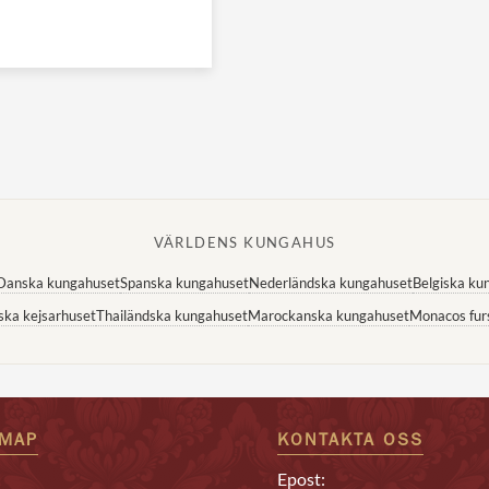
VÄRLDENS KUNGAHUS
Danska kungahuset
Spanska kungahuset
Nederländska kungahuset
Belgiska ku
ska kejsarhuset
Thailändska kungahuset
Marockanska kungahuset
Monacos fur
EMAP
KONTAKTA OSS
Epost: