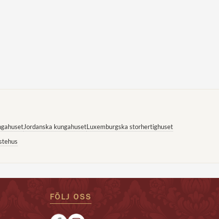
ngahuset
Jordanska kungahuset
Luxemburgska storhertighuset
stehus
FÖLJ OSS