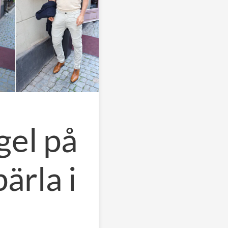
el på
ärla i