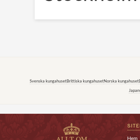
Svenska kungahuset
Brittiska kungahuset
Norska kungahuset
Japan
SIT
Hem