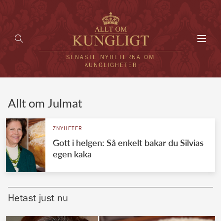
Toggl
navig
SENASTE NYHETERNA OM
KUNGLIGHETER
HEM
Allt om Julmat
KUNGAFAMILJEN
ZNYHETER
Gott i helgen: Så enkelt bakar du Silvias
UTLÄNDSKT
egen kaka
KÄNDISAR
VÄRLDENS KUNGAHUS
Hetast just nu
Svenska kungahuset
REDAKTION
Brittiska kungahuset