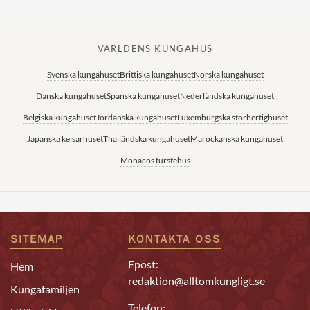
VÄRLDENS KUNGAHUS
Svenska kungahuset
Brittiska kungahuset
Norska kungahuset
Danska kungahuset
Spanska kungahuset
Nederländska kungahuset
Belgiska kungahuset
Jordanska kungahuset
Luxemburgska storhertighuset
Japanska kejsarhuset
Thailändska kungahuset
Marockanska kungahuset
Monacos furstehus
SITEMAP
KONTAKTA OSS
Epost:
Hem
redaktion@alltomkungligt.se
Kungafamiljen
Telefon: