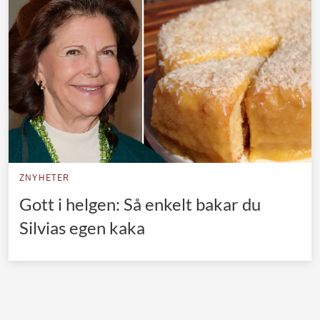
Norska kungahuset
Danska kungahuset
Spanska kungahuset
Nederländska kungahuset
Belgiska kungahuset
Jordanska kungahuset
Luxemburgska storhertighuset
ZNYHETER
Japanska kejsarhuset
Gott i helgen: Så enkelt bakar du
Silvias egen kaka
Thailändska kungahuset
Marockanska kungahuset
Monacos furstehus