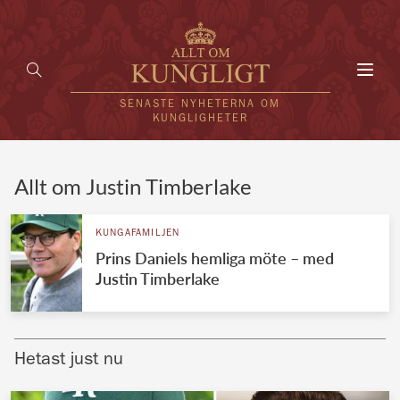
Toggl
navig
SENASTE NYHETERNA OM
KUNGLIGHETER
HEM
Allt om Justin Timberlake
KUNGAFAMILJEN
KUNGAFAMILJEN
Prins Daniels hemliga möte – med
UTLÄNDSKT
Justin Timberlake
KÄNDISAR
VÄRLDENS KUNGAHUS
Hetast just nu
Svenska kungahuset
REDAKTION
Brittiska kungahuset