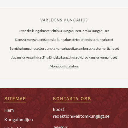
VÄRLDENS KUNGAHUS
Svenska kungahuset
Brittiska kungahuset
Norska kungahuset
Danska kungahuset
Spanska kungahuset
Nederländska kungahuset
Belgiska kungahuset
Jordanska kungahuset
Luxemburgska storhertighuset
Japanska kejsarhuset
Thailändska kungahuset
Marockanska kungahuset
Monacos furstehus
SITEMAP
KONTAKTA OSS
Epost:
Hem
redaktion@alltomkungligt.se
Kungafamiljen
Telefon: