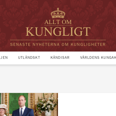
SENASTE NYHETERNA OM KUNGLIGHETER
LJEN
UTLÄNDSKT
KÄNDISAR
VÄRLDENS KUNGA