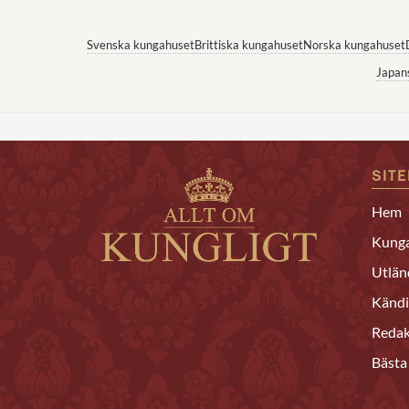
Svenska kungahuset
Brittiska kungahuset
Norska kungahuset
Japan
SIT
Hem
Kunga
Utlän
Kändi
Redak
Bästa