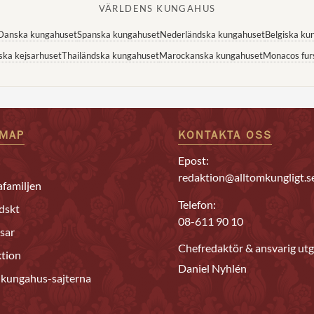
VÄRLDENS KUNGAHUS
Danska kungahuset
Spanska kungahuset
Nederländska kungahuset
Belgiska ku
ska kejsarhuset
Thailändska kungahuset
Marockanska kungahuset
Monacos fur
EMAP
KONTAKTA OSS
Epost:
redaktion@alltomkungligt.s
familjen
Telefon:
dskt
08-611 90 10
sar
Chefredaktör & ansvarig utg
tion
Daniel Nyhlén
 kungahus-sajterna