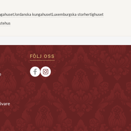
ngahuset
Jordanska kungahuset
Luxemburgska storhertighuset
stehus
FÖLJ OSS
e
ivare