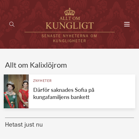
Toggl
navig
SENASTE NYHETERNA OM
KUNGLIGHETER
HEM
Allt om Kalixlöjrom
KUNGAFAMILJEN
ZNYHETER
Därför saknades Sofia på
UTLÄNDSKT
kungafamiljens bankett
KÄNDISAR
VÄRLDENS KUNGAHUS
Hetast just nu
Svenska kungahuset
REDAKTION
Brittiska kungahuset