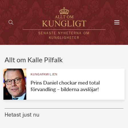
Toggl
navig
SENASTE NYHETERNA OM
KUNGLIGHETER
HEM
Allt om Kalle Pilfalk
KUNGAFAMILJEN
KUNGAFAMILJEN
Prins Daniel chockar med total
UTLÄNDSKT
förvandling – bilderna avslöjar!
KÄNDISAR
VÄRLDENS KUNGAHUS
Hetast just nu
Svenska kungahuset
REDAKTION
Brittiska kungahuset