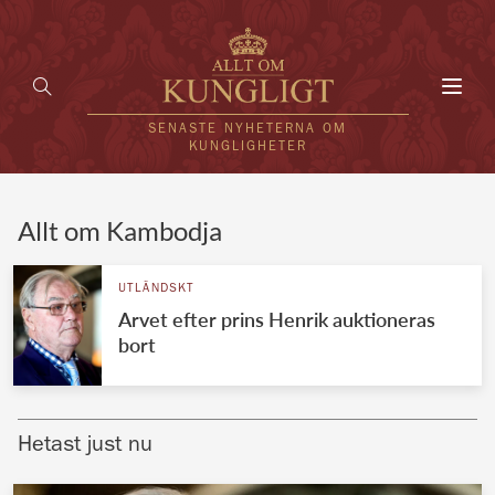
Toggl
navig
SENASTE NYHETERNA OM
KUNGLIGHETER
HEM
Allt om Kambodja
KUNGAFAMILJEN
UTLÄNDSKT
Arvet efter prins Henrik auktioneras
UTLÄNDSKT
bort
KÄNDISAR
VÄRLDENS KUNGAHUS
Hetast just nu
Svenska kungahuset
REDAKTION
Brittiska kungahuset