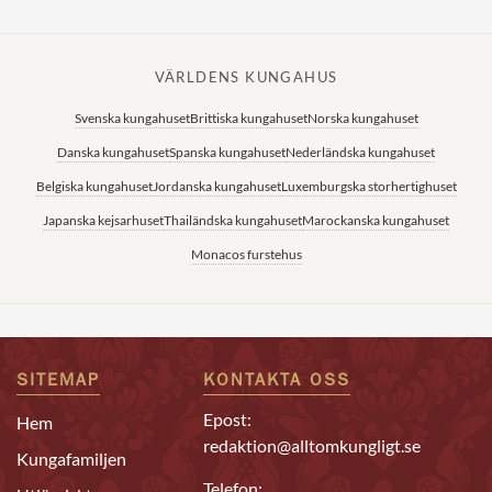
VÄRLDENS KUNGAHUS
Svenska kungahuset
Brittiska kungahuset
Norska kungahuset
Danska kungahuset
Spanska kungahuset
Nederländska kungahuset
Belgiska kungahuset
Jordanska kungahuset
Luxemburgska storhertighuset
Japanska kejsarhuset
Thailändska kungahuset
Marockanska kungahuset
Monacos furstehus
SITEMAP
KONTAKTA OSS
Epost:
Hem
redaktion@alltomkungligt.se
Kungafamiljen
Telefon: