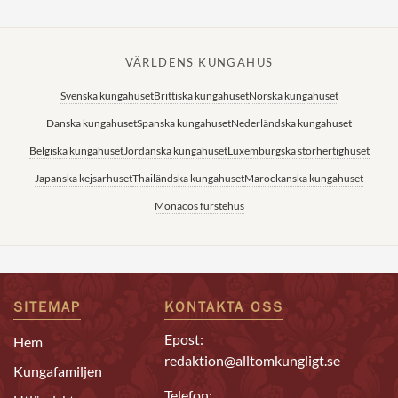
VÄRLDENS KUNGAHUS
Svenska kungahuset
Brittiska kungahuset
Norska kungahuset
Danska kungahuset
Spanska kungahuset
Nederländska kungahuset
Belgiska kungahuset
Jordanska kungahuset
Luxemburgska storhertighuset
Japanska kejsarhuset
Thailändska kungahuset
Marockanska kungahuset
Monacos furstehus
SITEMAP
KONTAKTA OSS
Epost:
Hem
redaktion@alltomkungligt.se
Kungafamiljen
Telefon: