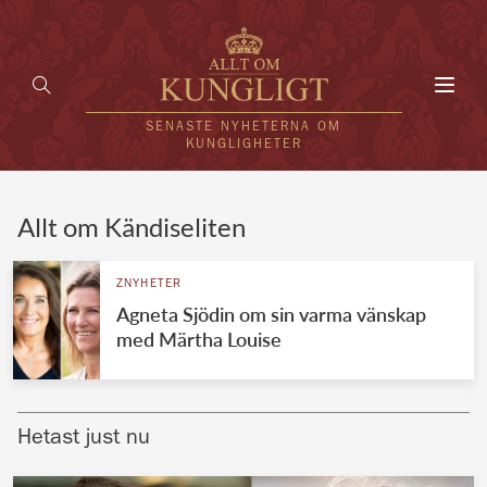
Toggl
navig
SENASTE NYHETERNA OM
KUNGLIGHETER
HEM
Allt om Kändiseliten
KUNGAFAMILJEN
ZNYHETER
Agneta Sjödin om sin varma vänskap
UTLÄNDSKT
med Märtha Louise
KÄNDISAR
VÄRLDENS KUNGAHUS
Hetast just nu
Svenska kungahuset
REDAKTION
Brittiska kungahuset