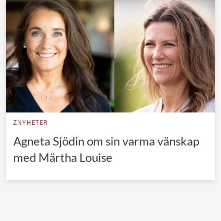
Norska kungahuset
Danska kungahuset
Spanska kungahuset
Nederländska kungahuset
Belgiska kungahuset
Jordanska kungahuset
Luxemburgska storhertighuset
ZNYHETER
Japanska kejsarhuset
Agneta Sjödin om sin varma vänskap
med Märtha Louise
Thailändska kungahuset
Marockanska kungahuset
Monacos furstehus