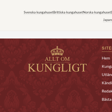
Svenska kungahuset
Brittiska kungahuset
Norska kungahuset
Japan
SIT
Hem
Kunga
Utlän
Kändi
Redak
Bästa