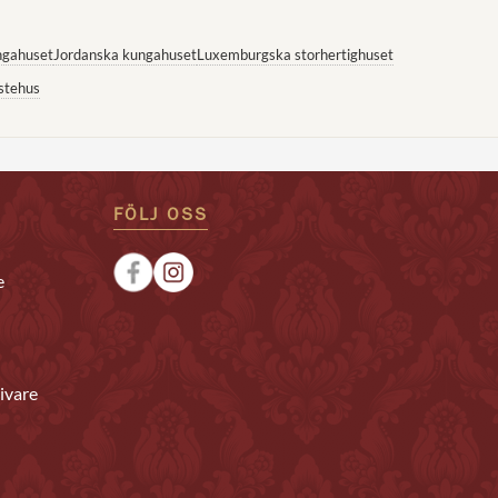
ngahuset
Jordanska kungahuset
Luxemburgska storhertighuset
stehus
FÖLJ OSS
e
ivare