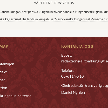
VÄRLDENS KUNGAHUS
Danska kungahuset
Spanska kungahuset
Nederländska kungahuset
Belgiska ku
ska kejsarhuset
Thailändska kungahuset
Marockanska kungahuset
Monacos fur
EMAP
KONTAKTA OSS
Epost:
redaktion@alltomkungligt.s
familjen
Telefon:
dskt
08-611 90 10
sar
Chefredaktör & ansvarig utg
tion
Daniel Nyhlén
 kungahus-sajterna