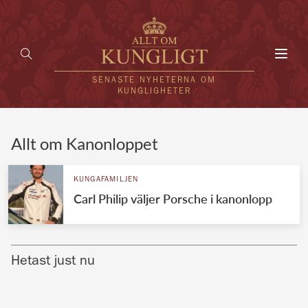
Toggl
navig
SENASTE NYHETERNA OM
KUNGLIGHETER
HEM
Allt om Kanonloppet
KUNGAFAMILJEN
KUNGAFAMILJEN
Carl Philip väljer Porsche i kanonlopp
UTLÄNDSKT
KÄNDISAR
Hetast just nu
VÄRLDENS KUNGAHUS
Svenska kungahuset
REDAKTION
Brittiska kungahuset