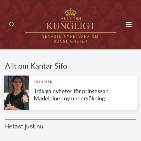
Toggl
navig
SENASTE NYHETERNA OM
KUNGLIGHETER
HEM
Allt om Kantar Sifo
KUNGAFAMILJEN
ZNYHETER
Tråkiga nyheter för prinsessan
UTLÄNDSKT
Madeleine i ny undersökning
KÄNDISAR
VÄRLDENS KUNGAHUS
Hetast just nu
Svenska kungahuset
REDAKTION
Brittiska kungahuset