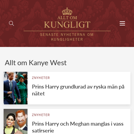
Toggl
navig
SENASTE NYHETERNA OM
KUNGLIGHETER
HEM
Allt om Kanye West
KUNGAFAMILJEN
ZNYHETER
Prins Harry grundlurad av ryska män på
UTLÄNDSKT
nätet
KÄNDISAR
VÄRLDENS KUNGAHUS
ZNYHETER
Prins Harry och Meghan manglas i vass
Svenska kungahuset
REDAKTION
satirserie
Brittiska kungahuset