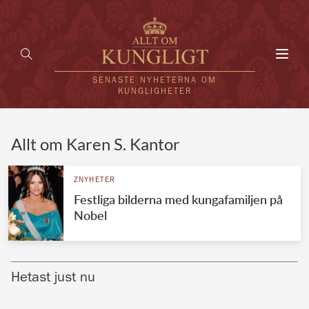
Toggl
navig
SENASTE NYHETERNA OM
KUNGLIGHETER
HEM
Allt om Karen S. Kantor
KUNGAFAMILJEN
ZNYHETER
Festliga bilderna med kungafamiljen på
UTLÄNDSKT
Nobel
KÄNDISAR
VÄRLDENS KUNGAHUS
Hetast just nu
Svenska kungahuset
REDAKTION
Brittiska kungahuset