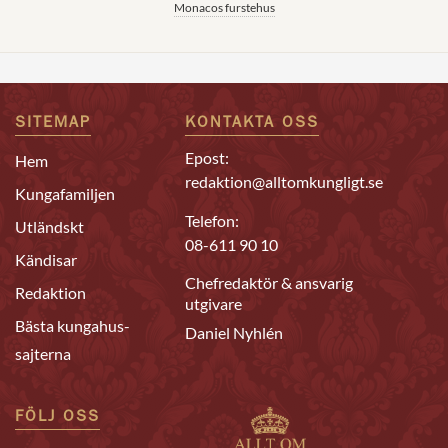
Monacos furstehus
SITEMAP
KONTAKTA OSS
Epost:
Hem
redaktion@alltomkungligt.se
Kungafamiljen
Telefon:
Utländskt
08-611 90 10
Kändisar
Chefredaktör & ansvarig
Redaktion
utgivare
Bästa kungahus-
Daniel Nyhlén
sajterna
FÖLJ OSS