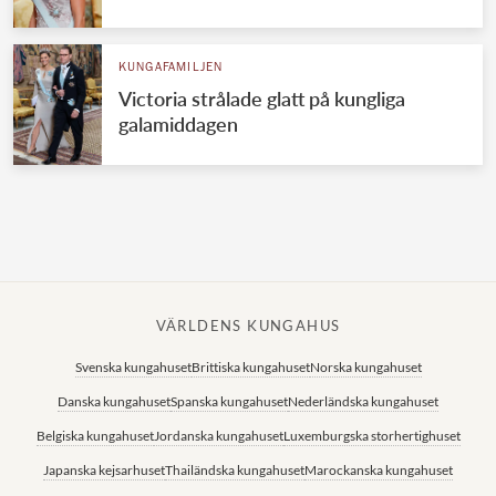
Norska kungahuset
KUNGAFAMILJEN
Danska kungahuset
Victoria strålade glatt på kungliga
Spanska kungahuset
galamiddagen
Nederländska kungahuset
Belgiska kungahuset
Jordanska kungahuset
Luxemburgska storhertighuset
Japanska kejsarhuset
VÄRLDENS KUNGAHUS
Thailändska kungahuset
Svenska kungahuset
Brittiska kungahuset
Norska kungahuset
Marockanska kungahuset
Danska kungahuset
Spanska kungahuset
Nederländska kungahuset
Monacos furstehus
Belgiska kungahuset
Jordanska kungahuset
Luxemburgska storhertighuset
Japanska kejsarhuset
Thailändska kungahuset
Marockanska kungahuset