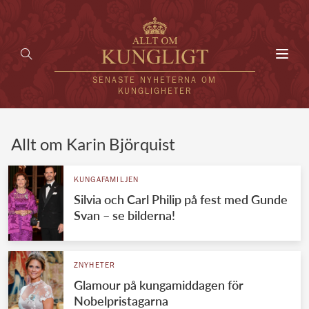
Toggl
navig
SENASTE NYHETERNA OM
KUNGLIGHETER
HEM
Allt om Karin Björquist
KUNGAFAMILJEN
KUNGAFAMILJEN
Silvia och Carl Philip på fest med Gunde
UTLÄNDSKT
Svan – se bilderna!
KÄNDISAR
VÄRLDENS KUNGAHUS
ZNYHETER
Glamour på kungamiddagen för
Svenska kungahuset
REDAKTION
Nobelpristagarna
Brittiska kungahuset