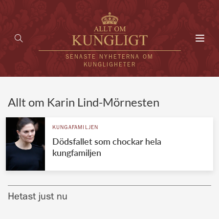
Toggl
navig
SENASTE NYHETERNA OM
KUNGLIGHETER
HEM
Allt om Karin Lind-Mörnesten
KUNGAFAMILJEN
KUNGAFAMILJEN
Dödsfallet som chockar hela
UTLÄNDSKT
kungfamiljen
KÄNDISAR
VÄRLDENS KUNGAHUS
Hetast just nu
Svenska kungahuset
REDAKTION
Brittiska kungahuset