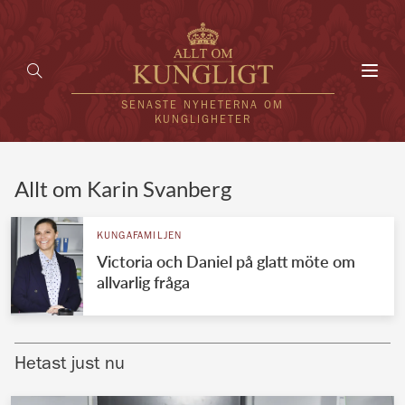
Toggl
navig
SENASTE NYHETERNA OM
KUNGLIGHETER
HEM
Allt om Karin Svanberg
KUNGAFAMILJEN
KUNGAFAMILJEN
Victoria och Daniel på glatt möte om
UTLÄNDSKT
allvarlig fråga
KÄNDISAR
VÄRLDENS KUNGAHUS
Hetast just nu
Svenska kungahuset
REDAKTION
Brittiska kungahuset