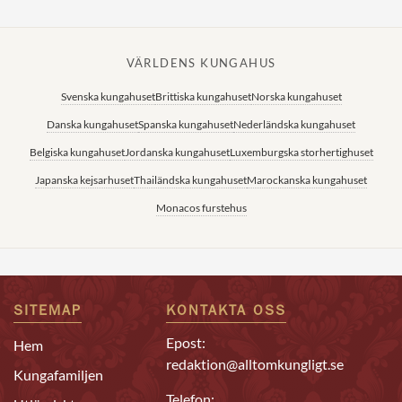
VÄRLDENS KUNGAHUS
Svenska kungahuset
Brittiska kungahuset
Norska kungahuset
Danska kungahuset
Spanska kungahuset
Nederländska kungahuset
Belgiska kungahuset
Jordanska kungahuset
Luxemburgska storhertighuset
Japanska kejsarhuset
Thailändska kungahuset
Marockanska kungahuset
Monacos furstehus
SITEMAP
KONTAKTA OSS
Epost:
Hem
redaktion@alltomkungligt.se
Kungafamiljen
Telefon: