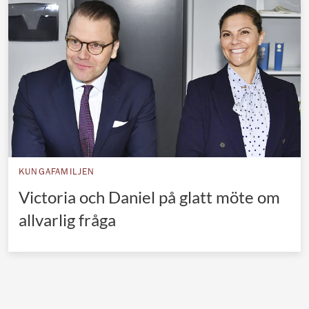
Norska kungahuset
Danska kungahuset
Spanska kungahuset
Nederländska kungahuset
Belgiska kungahuset
Jordanska kungahuset
Luxemburgska storhertighuset
KUNGAFAMILJEN
Japanska kejsarhuset
Victoria och Daniel på glatt möte om
allvarlig fråga
Thailändska kungahuset
Marockanska kungahuset
Monacos furstehus