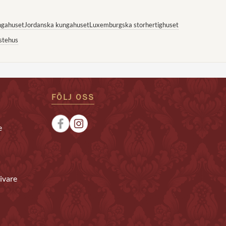
ngahuset
Jordanska kungahuset
Luxemburgska storhertighuset
stehus
FÖLJ OSS
e
ivare