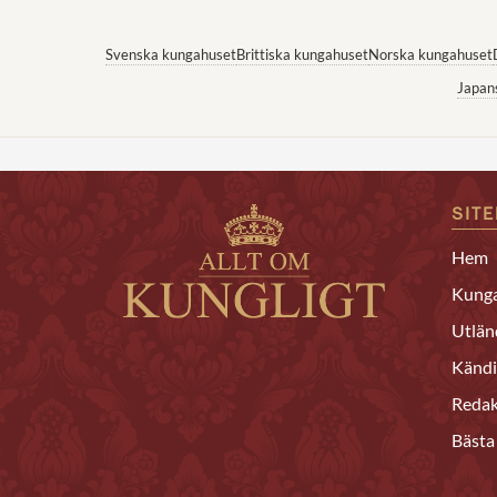
Svenska kungahuset
Brittiska kungahuset
Norska kungahuset
Japan
SIT
Hem
Kunga
Utlän
Kändi
Redak
Bästa