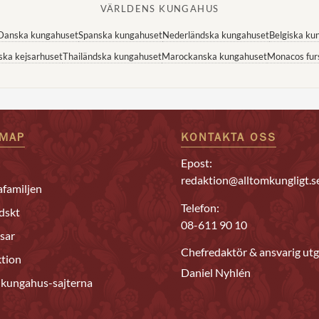
VÄRLDENS KUNGAHUS
Danska kungahuset
Spanska kungahuset
Nederländska kungahuset
Belgiska ku
ska kejsarhuset
Thailändska kungahuset
Marockanska kungahuset
Monacos fur
EMAP
KONTAKTA OSS
Epost:
redaktion@alltomkungligt.s
familjen
Telefon:
dskt
08-611 90 10
sar
Chefredaktör & ansvarig utg
tion
Daniel Nyhlén
 kungahus-sajterna