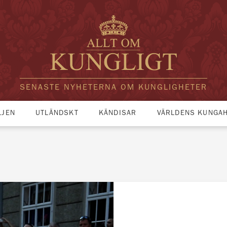
SENASTE NYHETERNA OM KUNGLIGHETER
LJEN
UTLÄNDSKT
KÄNDISAR
VÄRLDENS KUNGA