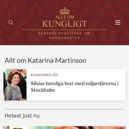
Toggl
navig
SENASTE NYHETERNA OM
KUNGLIGHETER
HEM
Allt om Katarina Martinson
KUNGAFAMILJEN
KUNGAFAMILJEN
Silvias hemliga fest med miljardärerna i
UTLÄNDSKT
Stockholm
KÄNDISAR
VÄRLDENS KUNGAHUS
Hetast just nu
Svenska kungahuset
REDAKTION
Brittiska kungahuset