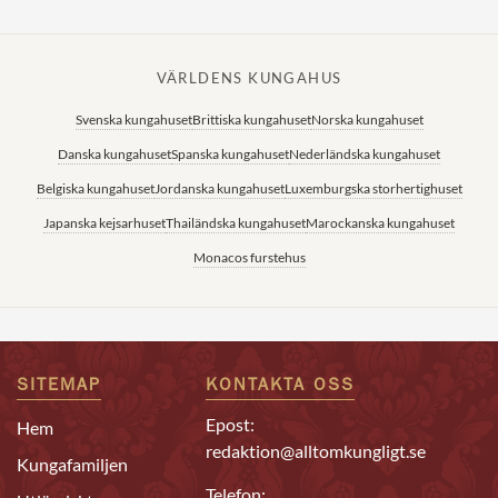
VÄRLDENS KUNGAHUS
Svenska kungahuset
Brittiska kungahuset
Norska kungahuset
Danska kungahuset
Spanska kungahuset
Nederländska kungahuset
Belgiska kungahuset
Jordanska kungahuset
Luxemburgska storhertighuset
Japanska kejsarhuset
Thailändska kungahuset
Marockanska kungahuset
Monacos furstehus
SITEMAP
KONTAKTA OSS
Epost:
Hem
redaktion@alltomkungligt.se
Kungafamiljen
Telefon: