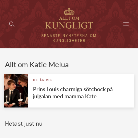
Toggl
navig
SENASTE NYHETERNA OM
KUNGLIGHETER
HEM
Allt om Katie Melua
KUNGAFAMILJEN
UTLÄNDSKT
Prins Louis charmiga sötchock på
UTLÄNDSKT
julgalan med mamma Kate
KÄNDISAR
VÄRLDENS KUNGAHUS
Hetast just nu
Svenska kungahuset
REDAKTION
Brittiska kungahuset