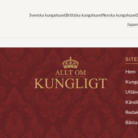
Svenska kungahuset
Brittiska kungahuset
Norska kungahuset
Japan
SIT
Hem
Kunga
Utlän
Kändi
Redak
Bästa