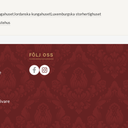
ngahuset
Jordanska kungahuset
Luxemburgska storhertighuset
stehus
FÖLJ OSS
e
ivare