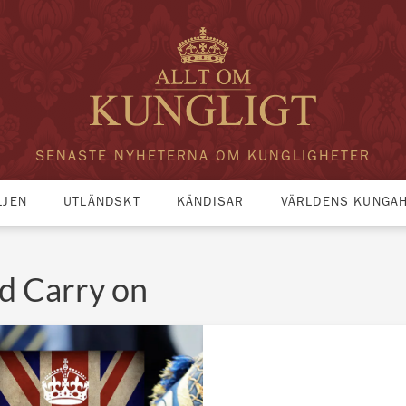
SENASTE NYHETERNA OM KUNGLIGHETER
LJEN
UTLÄNDSKT
KÄNDISAR
VÄRLDENS KUNGA
d Carry on