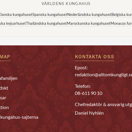
VÄRLDENS KUNGAHUS
Danska kungahuset
Spanska kungahuset
Nederländska kungahuset
Belgiska ku
ska kejsarhuset
Thailändska kungahuset
Marockanska kungahuset
Monacos fur
EMAP
KONTAKTA OSS
Epost:
redaktion@alltomkungligt.s
familjen
Telefon:
dskt
08-611 90 10
sar
Chefredaktör & ansvarig utg
tion
Daniel Nyhlén
 kungahus-sajterna