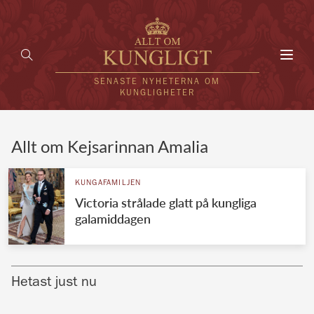
Toggl
navig
SENASTE NYHETERNA OM
KUNGLIGHETER
HEM
Allt om Kejsarinnan Amalia
KUNGAFAMILJEN
KUNGAFAMILJEN
Victoria strålade glatt på kungliga
UTLÄNDSKT
galamiddagen
KÄNDISAR
VÄRLDENS KUNGAHUS
Hetast just nu
Svenska kungahuset
REDAKTION
Brittiska kungahuset