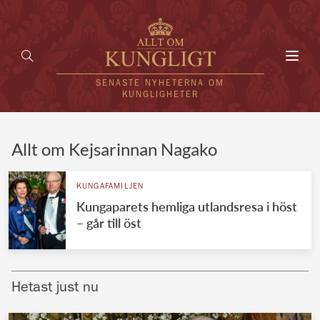
Toggl
navig
SENASTE NYHETERNA OM
KUNGLIGHETER
HEM
Allt om Kejsarinnan Nagako
KUNGAFAMILJEN
KUNGAFAMILJEN
Kungaparets hemliga utlandsresa i höst
UTLÄNDSKT
– går till öst
KÄNDISAR
VÄRLDENS KUNGAHUS
Hetast just nu
Svenska kungahuset
REDAKTION
Brittiska kungahuset