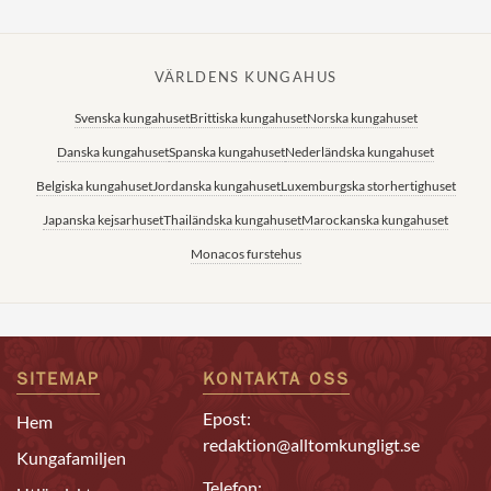
VÄRLDENS KUNGAHUS
Svenska kungahuset
Brittiska kungahuset
Norska kungahuset
Danska kungahuset
Spanska kungahuset
Nederländska kungahuset
Belgiska kungahuset
Jordanska kungahuset
Luxemburgska storhertighuset
Japanska kejsarhuset
Thailändska kungahuset
Marockanska kungahuset
Monacos furstehus
SITEMAP
KONTAKTA OSS
Epost:
Hem
redaktion@alltomkungligt.se
Kungafamiljen
Telefon: