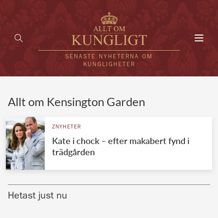
Toggl
navig
SENASTE NYHETERNA OM
KUNGLIGHETER
HEM
Allt om Kensington Garden
KUNGAFAMILJEN
ZNYHETER
Kate i chock – efter makabert fynd i
UTLÄNDSKT
trädgården
KÄNDISAR
VÄRLDENS KUNGAHUS
Hetast just nu
Svenska kungahuset
REDAKTION
Brittiska kungahuset