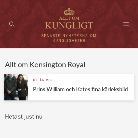
Toggl
navig
SENASTE NYHETERNA OM
KUNGLIGHETER
HEM
Allt om Kensington Royal
KUNGAFAMILJEN
UTLÄNDSKT
Prins William och Kates fina kärleksbild
UTLÄNDSKT
KÄNDISAR
Hetast just nu
VÄRLDENS KUNGAHUS
Svenska kungahuset
REDAKTION
Brittiska kungahuset