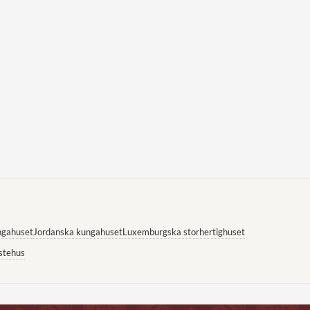
ngahuset
Jordanska kungahuset
Luxemburgska storhertighuset
stehus