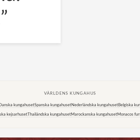
”
VÄRLDENS KUNGAHUS
Danska kungahuset
Spanska kungahuset
Nederländska kungahuset
Belgiska ku
ska kejsarhuset
Thailändska kungahuset
Marockanska kungahuset
Monacos fur