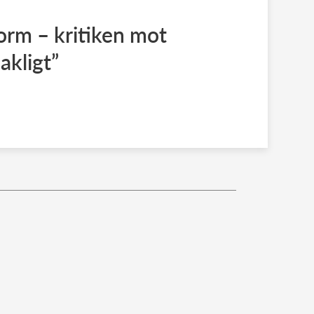
torm – kritiken mot
akligt”