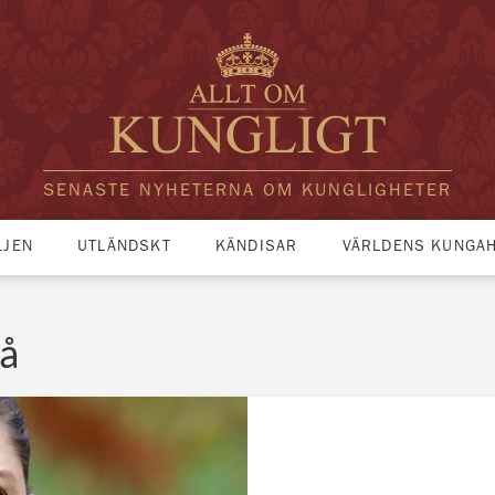
SENASTE NYHETERNA OM KUNGLIGHETER
LJEN
UTLÄNDSKT
KÄNDISAR
VÄRLDENS KUNGA
eå