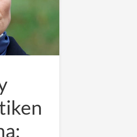
y
tiken
na: