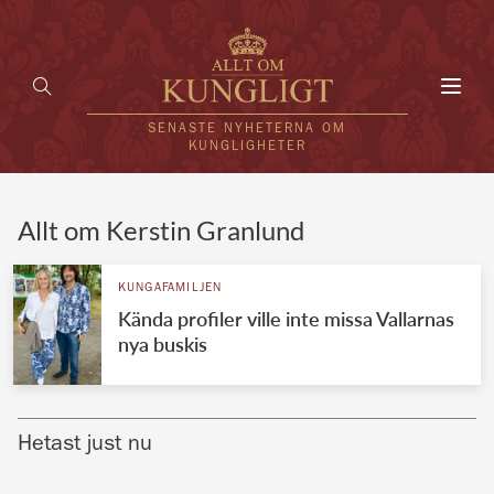
Toggl
navig
SENASTE NYHETERNA OM
KUNGLIGHETER
HEM
Allt om Kerstin Granlund
KUNGAFAMILJEN
KUNGAFAMILJEN
Kända profiler ville inte missa Vallarnas
UTLÄNDSKT
nya buskis
KÄNDISAR
VÄRLDENS KUNGAHUS
Hetast just nu
Svenska kungahuset
REDAKTION
Brittiska kungahuset