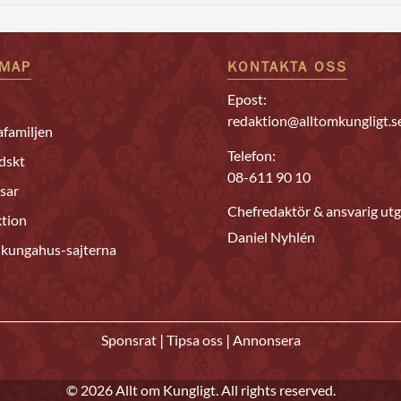
EMAP
KONTAKTA OSS
Epost:
redaktion@alltomkungligt.s
familjen
Telefon:
dskt
08-611 90 10
sar
Chefredaktör & ansvarig utg
tion
Daniel Nyhlén
 kungahus-sajterna
|
|
Sponsrat
Tipsa oss
Annonsera
© 2026 Allt om Kungligt. All rights reserved.