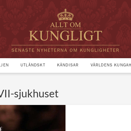
SENASTE NYHETERNA OM KUNGLIGHETER
LJEN
UTLÄNDSKT
KÄNDISAR
VÄRLDENS KUNGA
VII-sjukhuset