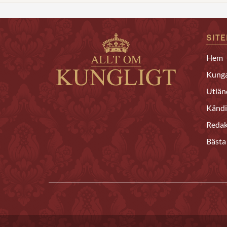
SIT
Hem
Kunga
Utlän
Kändi
Redak
Bästa