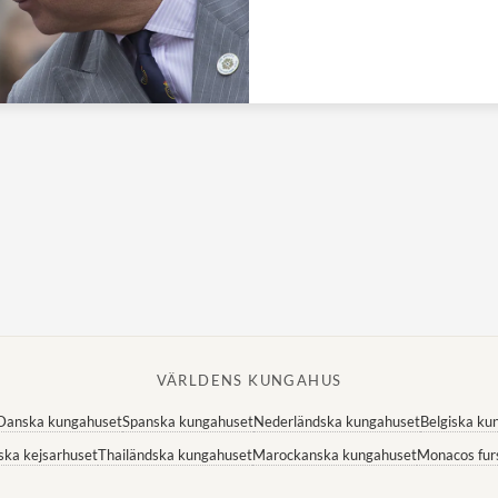
VÄRLDENS KUNGAHUS
Danska kungahuset
Spanska kungahuset
Nederländska kungahuset
Belgiska ku
ska kejsarhuset
Thailändska kungahuset
Marockanska kungahuset
Monacos fur