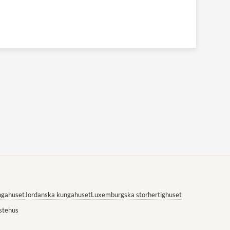
ngahuset
Jordanska kungahuset
Luxemburgska storhertighuset
stehus