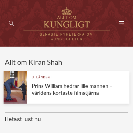
Toggl
navig
SENASTE NYHETERNA OM
KUNGLIGHETER
HEM
Allt om Kiran Shah
KUNGAFAMILJEN
UTLÄNDSKT
Prins William hedrar lille mannen –
UTLÄNDSKT
världens kortaste filmstjärna
KÄNDISAR
VÄRLDENS KUNGAHUS
Hetast just nu
Svenska kungahuset
REDAKTION
Brittiska kungahuset