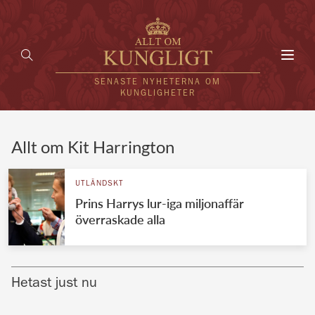
Toggl
navig
SENASTE NYHETERNA OM
KUNGLIGHETER
HEM
Allt om Kit Harrington
KUNGAFAMILJEN
UTLÄNDSKT
Prins Harrys lur-iga miljonaffär
UTLÄNDSKT
överraskade alla
KÄNDISAR
VÄRLDENS KUNGAHUS
Hetast just nu
Svenska kungahuset
REDAKTION
Brittiska kungahuset