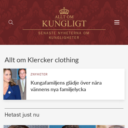
Toggl
navig
SENASTE NYHETERNA OM
KUNGLIGHETER
HEM
Allt om Klercker clothing
KUNGAFAMILJEN
ZNYHETER
Kungafamiljens glädje över nära
UTLÄNDSKT
vännens nya familjelycka
KÄNDISAR
VÄRLDENS KUNGAHUS
Hetast just nu
Svenska kungahuset
REDAKTION
Brittiska kungahuset