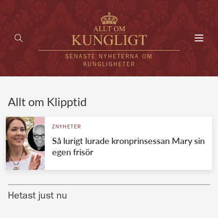
Toggl
navig
SENASTE NYHETERNA OM
KUNGLIGHETER
HEM
Allt om Klipptid
KUNGAFAMILJEN
ZNYHETER
Så lurigt lurade kronprinsessan Mary sin
UTLÄNDSKT
egen frisör
KÄNDISAR
VÄRLDENS KUNGAHUS
Hetast just nu
Svenska kungahuset
REDAKTION
Brittiska kungahuset