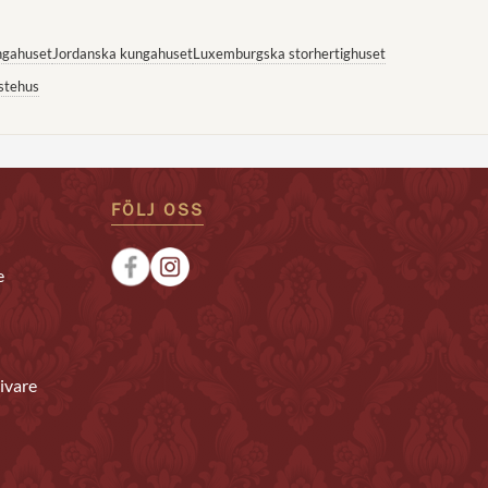
ngahuset
Jordanska kungahuset
Luxemburgska storhertighuset
stehus
FÖLJ OSS
e
ivare