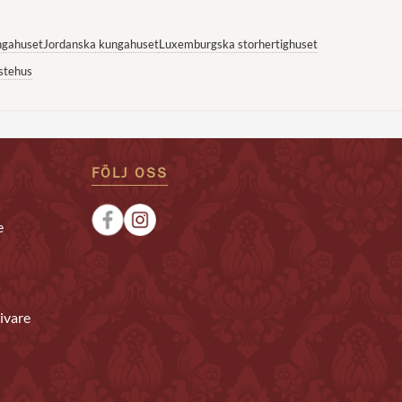
ngahuset
Jordanska kungahuset
Luxemburgska storhertighuset
stehus
FÖLJ OSS
e
ivare