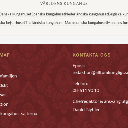
VÄRLDENS KUNGAHUS
Danska kungahuset
Spanska kungahuset
Nederländska kungahuset
Belgiska ku
ska kejsarhuset
Thailändska kungahuset
Marockanska kungahuset
Monacos fur
EMAP
KONTAKTA OSS
Epost:
redaktion@alltomkungligt.s
familjen
Telefon:
dskt
08-611 90 10
sar
Chefredaktör & ansvarig utg
tion
Daniel Nyhlén
 kungahus-sajterna