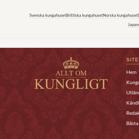
Svenska kungahuset
Brittiska kungahuset
Norska kungahuset
Japan
SIT
Hem
Kunga
Utlän
Kändi
Redak
Bästa