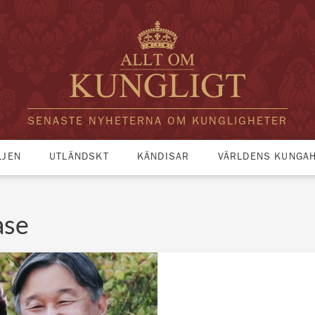
SENASTE NYHETERNA OM KUNGLIGHETER
LJEN
UTLÄNDSKT
KÄNDISAR
VÄRLDENS KUNGA
ase