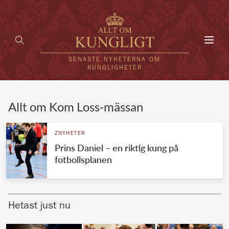
Toggl
navig
SENASTE NYHETERNA OM
KUNGLIGHETER
HEM
Allt om Kom Loss-mässan
KUNGAFAMILJEN
ZNYHETER
Prins Daniel – en riktig kung på
UTLÄNDSKT
fotbollsplanen
KÄNDISAR
VÄRLDENS KUNGAHUS
Hetast just nu
Svenska kungahuset
REDAKTION
Brittiska kungahuset