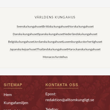
VÄRLDENS KUNGAHUS
Svenska kungahuset
Brittiska kungahuset
Norska kungahuset
Danska kungahuset
Spanska kungahuset
Nederländska kungahuset
Belgiska kungahuset
Jordanska kungahuset
Luxemburgska storhertighuset
Japanska kejsarhuset
Thailändska kungahuset
Marockanska kungahuset
Monacos furstehus
SITEMAP
KONTAKTA OSS
Epost:
Hem
redaktion@alltomkungligt.se
Kungafamiljen
Telefon: