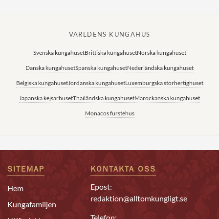
VÄRLDENS KUNGAHUS
Svenska kungahuset
Brittiska kungahuset
Norska kungahuset
Danska kungahuset
Spanska kungahuset
Nederländska kungahuset
Belgiska kungahuset
Jordanska kungahuset
Luxemburgska storhertighuset
Japanska kejsarhuset
Thailändska kungahuset
Marockanska kungahuset
Monacos furstehus
SITEMAP
KONTAKTA OSS
Epost:
Hem
redaktion@alltomkungligt.se
Kungafamiljen
Telefon: