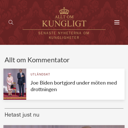
Toggl
navig
SENASTE NYHETERNA OM
KUNGLIGHETER
HEM
Allt om Kommentator
KUNGAFAMILJEN
UTLÄNDSKT
Joe Biden bortgjord under möten med
UTLÄNDSKT
drottningen
KÄNDISAR
VÄRLDENS KUNGAHUS
Hetast just nu
Svenska kungahuset
REDAKTION
Brittiska kungahuset