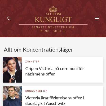
Toggl
navig
SENASTE NYHETERNA OM
KUNGLIGHETER
HEM
Allt om Koncentrationsläger
KUNGAFAMILJEN
ZNYHETER
Gripen Victoria på ceremoni för
UTLÄNDSKT
nazismens offer
KÄNDISAR
VÄRLDENS KUNGAHUS
KUNGAFAMILJEN
Victoria ärar förintelsens offer i
Svenska kungahuset
REDAKTION
dödslägret Auschwitz
Brittiska kungahuset