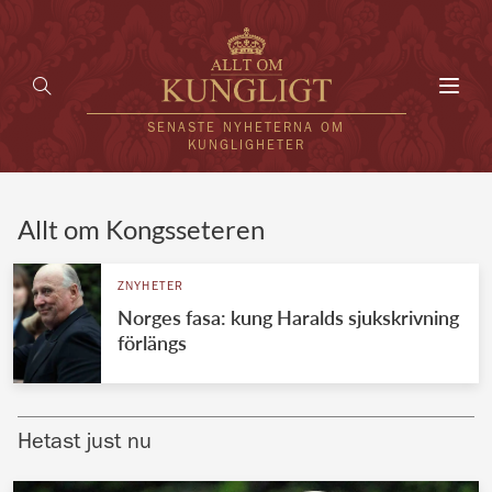
Toggl
navig
SENASTE NYHETERNA OM
KUNGLIGHETER
HEM
Allt om Kongsseteren
KUNGAFAMILJEN
ZNYHETER
Norges fasa: kung Haralds sjukskrivning
UTLÄNDSKT
förlängs
KÄNDISAR
VÄRLDENS KUNGAHUS
Hetast just nu
Svenska kungahuset
REDAKTION
Brittiska kungahuset