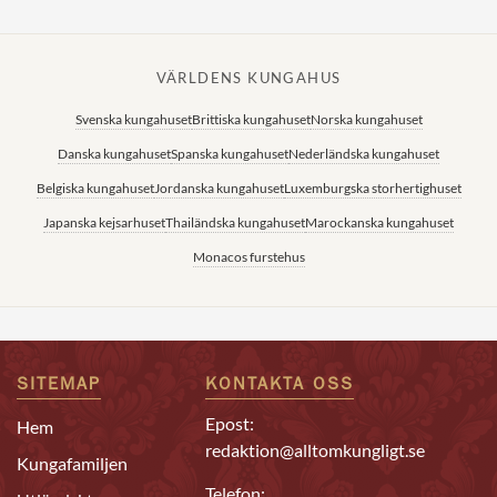
VÄRLDENS KUNGAHUS
Svenska kungahuset
Brittiska kungahuset
Norska kungahuset
Danska kungahuset
Spanska kungahuset
Nederländska kungahuset
Belgiska kungahuset
Jordanska kungahuset
Luxemburgska storhertighuset
Japanska kejsarhuset
Thailändska kungahuset
Marockanska kungahuset
Monacos furstehus
SITEMAP
KONTAKTA OSS
Epost:
Hem
redaktion@alltomkungligt.se
Kungafamiljen
Telefon: